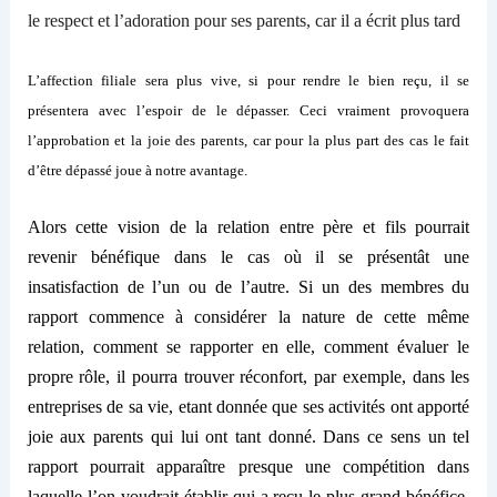
le respect et l’adoration pour ses parents, car il a écrit plus tard
L’affection filiale sera plus vive, si pour rendre le bien reçu, il se
présentera avec l’espoir de le dépasser. Ceci vraiment provoquera
l’approbation et la joie des parents, car pour l
a
plus
part des cas
le fait
d’être
dépassé
joue
à notre avantage.
Alors cette vision de la relation entre père et fils pourrait
revenir bénéfique dans le cas
où
il se présentât une
insatisfaction de l’un ou de l’autre. Si un des membres du
rapport commence à considérer la nature de cette
même
relation, comment
se
rapporter en elle, comme
nt
évaluer le
propre rôle, il pourra trouver réconfort, par exemple,
dans l
es
entreprises d
e sa
vie,
etant donnée que
ses activités ont apporté
joie aux parents qui lui ont
tant
donné. Dans ce sens un tel
rapport pourrait apparaître presque une compétition dans
laquelle
l’on
voudrait établir qui a reçu le plus grand bénéfice.