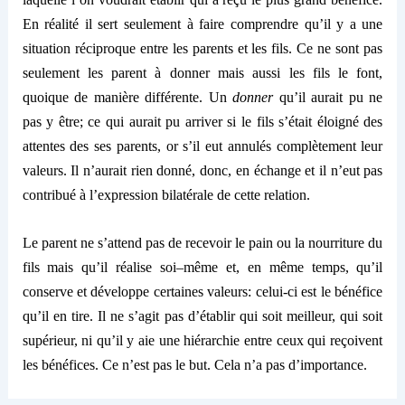
En réalité il sert seulement à faire comprendre qu’il y a une
situation réciproque entre les parents et les fils. Ce ne sont pas
seulement les parent à donner mais aussi les fils le font,
quoique
de manière différente. Un
donner
qu’il aurait
pu ne
pas y être; ce qui aurait pu arriver si le fils s’était éloigné des
attentes des ses parents, or s’il eut annulés complètement leur
valeurs. Il n’aurait rien donné, donc, en échange et il n’eut pas
contribué à l’expression bilatérale de cette relation.
Le parent ne s’attend pas de recevoir le pain ou la nourriture du
fils mais qu’
il
réalise
s
o
i
–
même et, en même temps, qu’
il
conserve et développe certaines valeurs
:
celui-ci est le bénéfice
qu’
il
en tire.
Il ne s’agit pas d’établir qui
soi
t
meilleur, qu
i
soi
t
supérieur,
ni
qu’il y aie une hiérarchie entre
ceux
qui reçoi
ven
t
les
bénéfices.
Ce n’est pas le but. Cela n’a
pas
d’
importan
ce
.