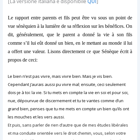
[La versione italiana è disponibile
QUI
]
Le rapport entre parents et fils peut être vu sous
un point de
vue sénèquien
à la lumière de sa réflexion sur les bénéfices. On
dit, générale
ment
, que le parent a donné la vie à
son
fils
comme s’il lui eût donné un bien, en le mettant au monde il lui
a offert une valeur.
Lisons directement ce que
Sénèque écrit à
propos de ceci:
Le bien n’est pas vivre, mais vivre bien. Mais je vis bien.
Cependant j’aurais aussi pu vivre mal; ensuite,
ce
ci
seulement
dois
-je
à toi: la vie. Si tu mets en compte la vie en soi et pour soi,
nue, dépourvue de discernement et tu
te
vantes comme d’un
grand bien, pense
s
que tu me mets en compte un bien qu’ils ont
les mouches et les vers aussi.
Et puis, sans parler de rien d’autre que de mes études libérales
et ma conduite orientée vers le droit chemin, vous,
selon
votre