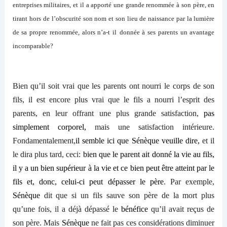
entreprises militaires, et
il
a apporté une grande renommée à son père, en
tirant
hors
de
l’
obscurité
son nom et
son lieu de naissance
par
la lumière
de sa propre renommée, alors n’a-t il
donnée
à ses parents un avantage
incomparable?
Bien qu’il soit vrai que les parents ont nourri le corps de son
fils, il est encore plus vrai que le fils a nourri l’esprit des
parents, en leur offrant une plus grande satisfaction,
pas
simplement corporel,
mais une satisfaction intérieure.
Fondamentalement,
il semble ici que Sénèque veuille dire,
et
il
le
dir
a
plus tard, ceci:
bien que le parent ait donné la vie au fils,
il y a un bien supérieur à la vie et ce bien peut être atteint par le
fils et,
donc,
ce
lui
-ci peut dépasser le père
. Par exemple,
Sénèque
dit que si un fils sauve son père de la mort plus
qu’
une fois,
il
a déjà dépassé
le
bénéfice
qu’il avait reçus de
son père. Mais
Sénèque
ne fait pas ces considérations diminuer