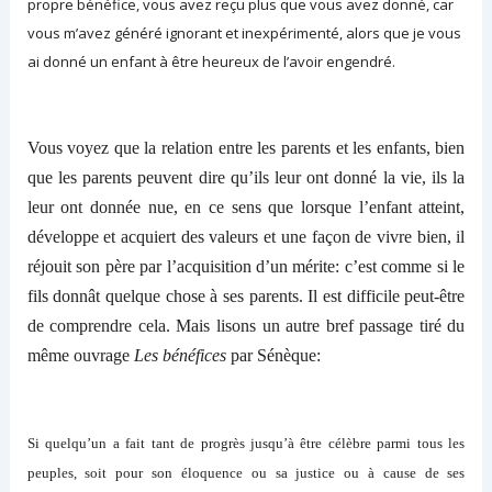
propre
bénéfice,
vous avez reçu plus que vous avez donné,
car
vous m’
avez généré ignorant et inexpérimenté, alors que
j
e vous
ai donné un enfant à être heureux de l’avoir
engendré
.
Vous voyez que la relation entre les parents et les enfants, bien
que les parents peuvent dire qu’
ils
leur
ont
donné la vie,
ils la
leur ont donnée
nu
e
, en ce
sens
qu
e
lorsque l’enfant atteint,
développe et acquiert des valeurs et une façon de vivre bien, il
réjouit son père
par
l’acquisition d’un mérite:
c’
est comme si le
fils
donnât
quelque chose à
ses parents
. Il est
difficile
peut-être
de comprendre cela.
Mais
lisons un autre
bref passage tiré du
même ouvrage
Les bénéfices
par Sénèque:
Si quelqu’un a fait tant de progrès
jusqu’à
être célèbre parmi tous les
peuples,
soit
pour son éloquence ou sa justice ou à
cause
de
se
s