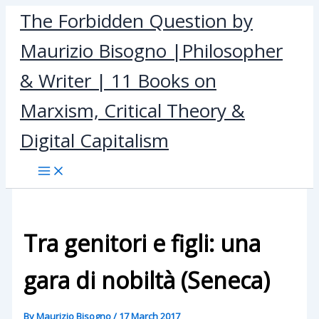
Skip
The Forbidden Question by
to
Maurizio Bisogno |Philosopher
content
& Writer | 11 Books on
Marxism, Critical Theory &
Digital Capitalism
Tra genitori e figli: una
gara di nobiltà (Seneca)
By
Maurizio Bisogno
/
17 March 2017