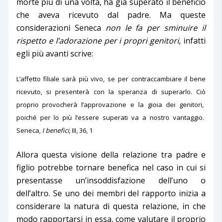
morte più di una volta, ha già superato il beneficio
che aveva ricevuto dal padre. Ma queste
considerazioni Seneca
non le fa per sminuire il
rispetto e l’adorazione per i propri genitori
, infatti
egli più avanti scrive:
L’affetto filiale s
arà più vivo,
se
per
contraccambia
re il bene
ricevuto,
si presenterà con la speranza di superarlo.
Ciò
proprio provoc
herà
l’
approvazione e la gioia dei genitori,
poiché per
lo più l’
essere superati
va a nostro
vantaggio.
Seneca,
I benefici
, III, 36, 1
Allora questa visione della relazione tra padre e
figlio potrebbe tornare benefica nel caso in cui si
presentasse un’insoddisfazione dell’uno o
dell’altro. Se uno dei membri del rapporto inizia a
considerare la natura di questa relazione, in che
modo rapportarsi in essa, come valutare il proprio