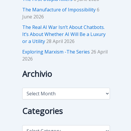
The Manufacture of Impossibility
6
June 2026
The Real AI War Isn’t About Chatbots.
It’s About Whether AI Will Be a Luxury
or a Utility
28 April 2026
Exploring Marxism -The Series
26 April
2026
Archivio
A
r
c
h
Categories
i
v
i
C