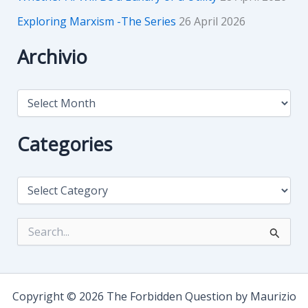
Exploring Marxism -The Series
26 April 2026
Archivio
A
r
c
h
Categories
i
v
i
C
o
a
t
e
S
g
e
o
a
r
r
i
c
e
h
Copyright © 2026 The Forbidden Question by Maurizio
s
f