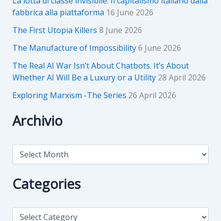
La lotta di classe invisibile. Il capitalismo italiano dalla
fabbrica alla piattaforma
16 June 2026
The First Utopia Killers
8 June 2026
The Manufacture of Impossibility
6 June 2026
The Real AI War Isn’t About Chatbots. It’s About
Whether AI Will Be a Luxury or a Utility
28 April 2026
Exploring Marxism -The Series
26 April 2026
Archivio
A
r
c
h
Categories
i
v
i
C
o