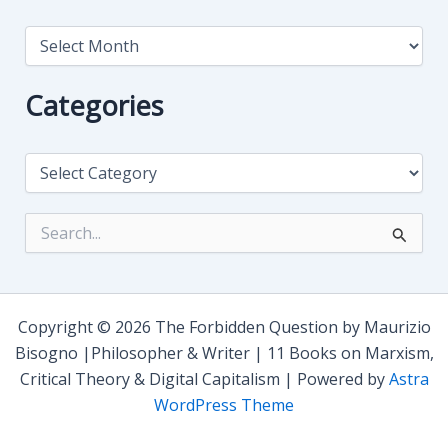
A
r
c
h
Categories
i
v
i
C
o
a
t
e
S
g
e
o
a
r
r
i
c
e
h
Copyright © 2026 The Forbidden Question by Maurizio
s
f
Bisogno |Philosopher & Writer | 11 Books on Marxism,
o
Critical Theory & Digital Capitalism | Powered by
Astra
r
:
WordPress Theme