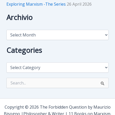
Exploring Marxism -The Series
26 April 2026
Archivio
A
r
c
h
Categories
i
v
i
C
o
a
t
e
S
g
e
o
a
r
r
i
c
e
h
Copyright © 2026 The Forbidden Question by Maurizio
s
f
Bisogno |Philosopher & Writer | 11 Books on Marxism,