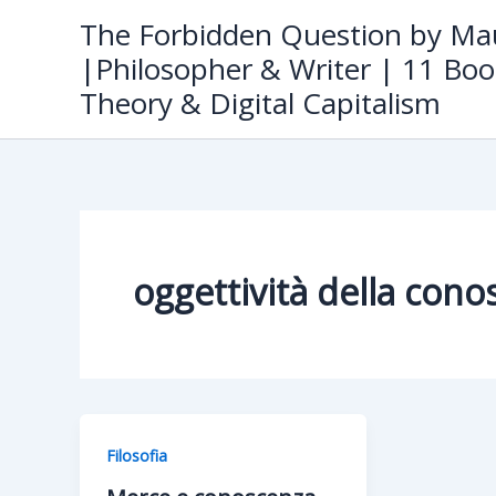
Skip
The Forbidden Question by Mau
to
|Philosopher & Writer | 11 Boo
content
Theory & Digital Capitalism
oggettività della cono
Filosofia