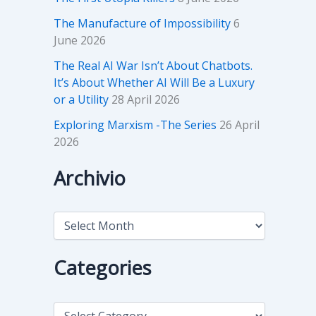
The Manufacture of Impossibility
6
June 2026
The Real AI War Isn’t About Chatbots.
It’s About Whether AI Will Be a Luxury
or a Utility
28 April 2026
Exploring Marxism -The Series
26 April
2026
Archivio
A
r
c
h
Categories
i
v
i
C