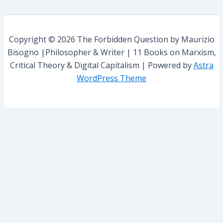
e
h
s
f
o
r
Copyright © 2026 The Forbidden Question by Maurizio
:
Bisogno |Philosopher & Writer | 11 Books on Marxism,
Critical Theory & Digital Capitalism | Powered by
Astra
WordPress Theme