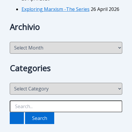
Exploring Marxism -The Series
26 April 2026
Archivio
A
r
c
h
Categories
i
v
i
C
o
a
t
e
S
g
e
o
a
r
r
i
c