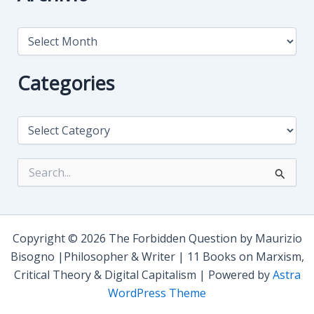
A
r
c
h
Categories
i
v
i
C
o
a
t
e
S
g
e
o
a
r
r
i
c
e
h
Copyright © 2026 The Forbidden Question by Maurizio
s
f
Bisogno |Philosopher & Writer | 11 Books on Marxism,
o
Critical Theory & Digital Capitalism | Powered by
Astra
r
:
WordPress Theme