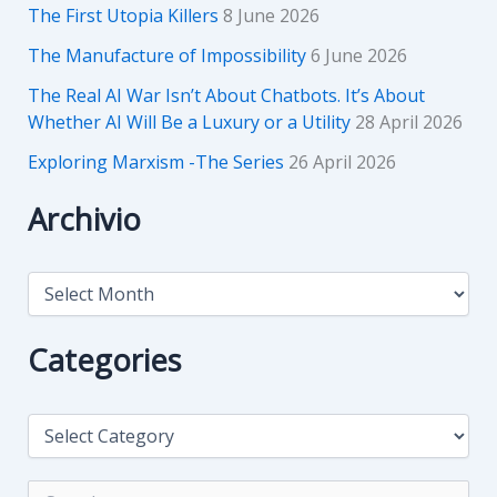
The First Utopia Killers
8 June 2026
The Manufacture of Impossibility
6 June 2026
The Real AI War Isn’t About Chatbots. It’s About
Whether AI Will Be a Luxury or a Utility
28 April 2026
Exploring Marxism -The Series
26 April 2026
Archivio
A
r
c
h
Categories
i
v
i
C
o
a
t
e
S