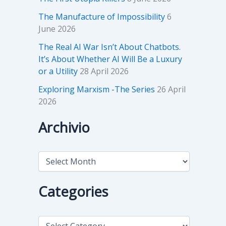
The Manufacture of Impossibility
6
June 2026
The Real AI War Isn’t About Chatbots.
It’s About Whether AI Will Be a Luxury
or a Utility
28 April 2026
Exploring Marxism -The Series
26 April
2026
Archivio
A
r
c
h
Categories
i
v
i
C