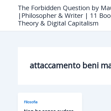
Skip
The Forbidden Question by Mau
to
|Philosopher & Writer | 11 Boo
content
Theory & Digital Capitalism
attaccamento beni mat
Filosofia