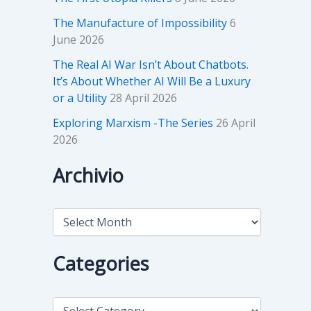
The Manufacture of Impossibility
6
June 2026
The Real AI War Isn’t About Chatbots.
It’s About Whether AI Will Be a Luxury
or a Utility
28 April 2026
Exploring Marxism -The Series
26 April
2026
Archivio
A
r
c
h
Categories
i
v
i
C