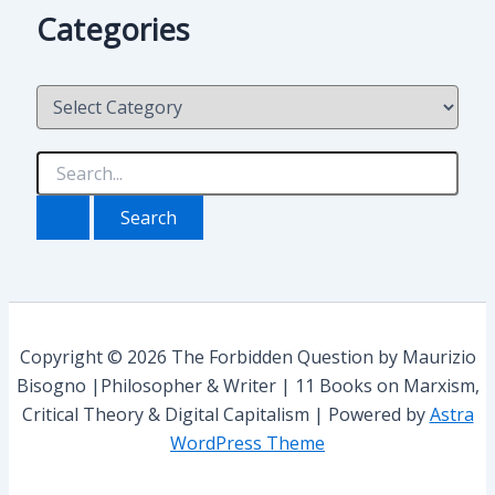
h
Categories
i
v
i
C
o
a
t
e
S
g
e
o
a
r
r
i
c
e
h
s
f
o
r
Copyright © 2026 The Forbidden Question by Maurizio
:
Bisogno |Philosopher & Writer | 11 Books on Marxism,
Critical Theory & Digital Capitalism | Powered by
Astra
WordPress Theme