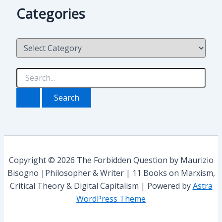
h
Categories
i
v
i
C
o
a
t
e
S
g
e
o
a
r
r
i
c
e
h
s
f
o
r
Copyright © 2026 The Forbidden Question by Maurizio
:
Bisogno |Philosopher & Writer | 11 Books on Marxism,
Critical Theory & Digital Capitalism | Powered by
Astra
WordPress Theme