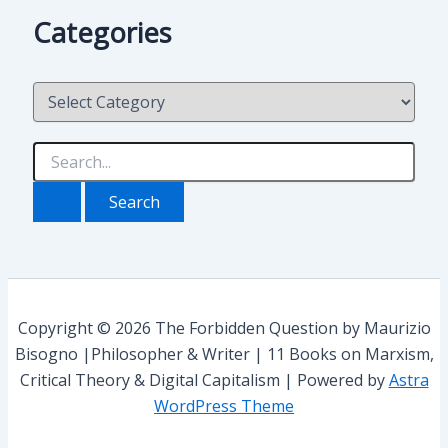
h
Categories
i
v
i
C
o
a
t
e
S
g
e
o
a
r
r
i
c
e
h
s
f
o
r
Copyright © 2026 The Forbidden Question by Maurizio
:
Bisogno |Philosopher & Writer | 11 Books on Marxism,
Critical Theory & Digital Capitalism | Powered by
Astra
WordPress Theme