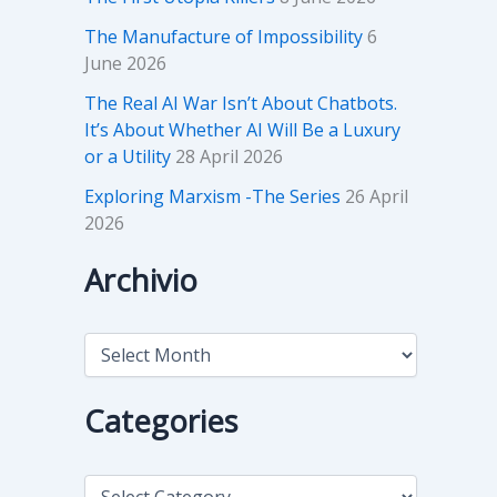
The Manufacture of Impossibility
6
June 2026
The Real AI War Isn’t About Chatbots.
It’s About Whether AI Will Be a Luxury
or a Utility
28 April 2026
Exploring Marxism -The Series
26 April
2026
Archivio
A
r
c
h
Categories
i
v
i
C