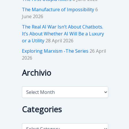
The Manufacture of Impossibility
6
June 2026
The Real AI War Isn’t About Chatbots.
It’s About Whether AI Will Be a Luxury
or a Utility
28 April 2026
Exploring Marxism -The Series
26 April
2026
Archivio
A
r
c
h
Categories
i
v
i
C