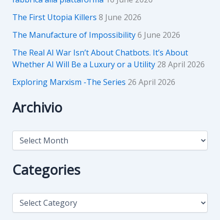
The First Utopia Killers
8 June 2026
The Manufacture of Impossibility
6 June 2026
The Real AI War Isn’t About Chatbots. It’s About
Whether AI Will Be a Luxury or a Utility
28 April 2026
Exploring Marxism -The Series
26 April 2026
Archivio
A
r
c
h
Categories
i
v
i
C
o
a
t