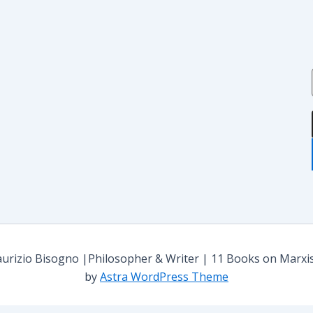
i
i
i
:
rizio Bisogno |Philosopher & Writer | 11 Books on Marxism,
by
Astra WordPress Theme