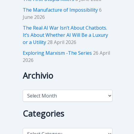
The Manufacture of Impossibility
6
June 2026
The Real AI War Isn’t About Chatbots.
It’s About Whether AI Will Be a Luxury
or a Utility
28 April 2026
Exploring Marxism -The Series
26 April
2026
Archivio
A
r
c
h
Categories
i
v
i
C