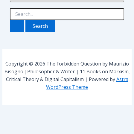
t
e
S
g
e
o
a
r
r
i
c
e
h
s
f
o
r
Copyright © 2026 The Forbidden Question by Maurizio
:
Bisogno |Philosopher & Writer | 11 Books on Marxism,
Critical Theory & Digital Capitalism | Powered by
Astra
WordPress Theme