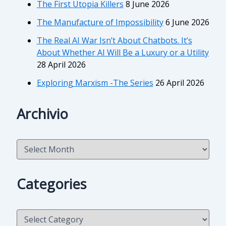
The First Utopia Killers
8 June 2026
The Manufacture of Impossibility
6 June 2026
The Real AI War Isn’t About Chatbots. It’s
About Whether AI Will Be a Luxury or a Utility
28 April 2026
Exploring Marxism -The Series
26 April 2026
Archivio
A
r
c
h
Categories
i
v
i
C
o
a