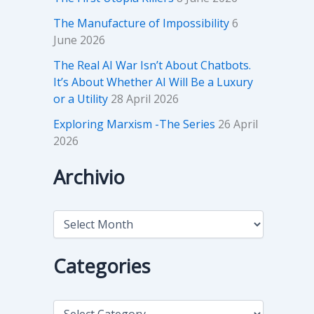
The Manufacture of Impossibility
6
June 2026
The Real AI War Isn’t About Chatbots.
It’s About Whether AI Will Be a Luxury
or a Utility
28 April 2026
Exploring Marxism -The Series
26 April
2026
Archivio
A
r
c
h
Categories
i
v
i
C