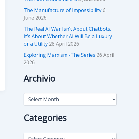
The Manufacture of Impossibility
6
June 2026
The Real AI War Isn’t About Chatbots.
It’s About Whether AI Will Be a Luxury
or a Utility
28 April 2026
Exploring Marxism -The Series
26 April
2026
Archivio
A
r
c
h
Categories
i
v
i
C