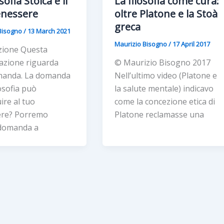
sofia Stoica e il
La filosofia come cura:
enessere
oltre Platone e la Stoà
greca
Bisogno
/
13 March 2021
Maurizio Bisogno
/
17 April 2017
zione Questa
azione riguarda
© Maurizio Bisogno 2017
manda. La domanda
Nell’ultimo video (Platone e
losofia può
la salute mentale) indicavo
ire al tuo
come la concezione etica di
re? Porremo
Platone reclamasse una
domanda a