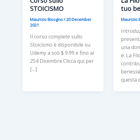
Corso sullo
La Filo
STOICISMO
tuo b
Maurizio Bisogno
/
20 December
Maurizio 
2021
Introdu
Il corso complete sullo
present
Stoicismo è disponibile su
una do
Udemy a soli $ 9.99 e fino al
è: La Fi
254 Dicembre.Clicca qui per
contribu
[…]
benesse
questa 