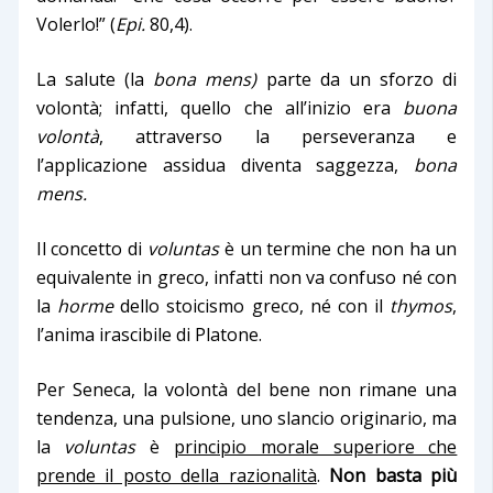
Voler
lo
!” (
Epi.
80,4).
La salute
(la
bona mens)
parte da un sforzo di
volontà;
infatti,
quello che
all’inizio
era
buona
volontà
, attraverso la perseveranza e
l’applicazione assidua diventa saggezza,
bona
mens.
Il
concetto di
voluntas
è un
termine che non ha un
equivalente in greco, infatti non va confuso né con
la
horme
dello stoicismo greco, né con il
thymos
,
l’anima irascibile di Platone.
Per Seneca, l
a volontà del bene non rimane una
tendenza, una pulsione, uno slancio originario, ma
la
voluntas
è
principio morale superiore che
prende il posto della razionalità
.
Non basta più