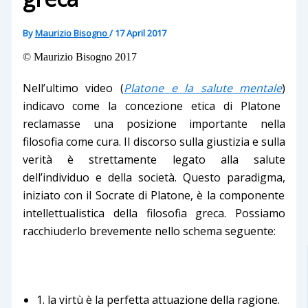
By
Maurizio Bisogno
/
17 April 2017
© Maurizio Bisogno 2017
Nell
’ultimo video
(
Platone e la salute mentale
)
indicav
o
come la concezione etica di Platone
reclamasse una posizione importante
n
ella
filosofia come cura. Il discorso sulla giustizia e sulla
verità è strettamente legato alla salute
dell’individuo e della società. Questo
paradigma,
iniziato con il Socrate di Platone, è la componente
intellettualistica della filosofia greca. Possiamo
racchiuderlo brevemente nel
lo schema
seguent
e
:
1. la virtù è la perfetta attuazione della ragione.