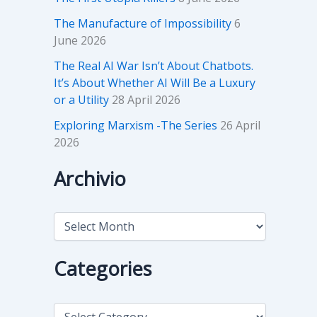
The Manufacture of Impossibility
6
June 2026
The Real AI War Isn’t About Chatbots.
It’s About Whether AI Will Be a Luxury
or a Utility
28 April 2026
Exploring Marxism -The Series
26 April
2026
Archivio
A
r
c
h
Categories
i
v
i
C