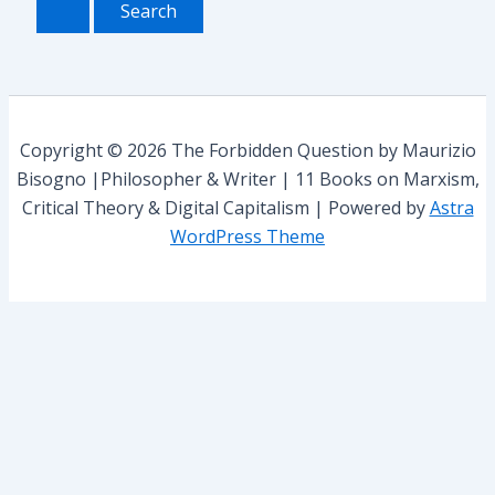
r
r
i
c
e
h
s
f
o
r
Copyright © 2026 The Forbidden Question by Maurizio
:
Bisogno |Philosopher & Writer | 11 Books on Marxism,
Critical Theory & Digital Capitalism | Powered by
Astra
WordPress Theme