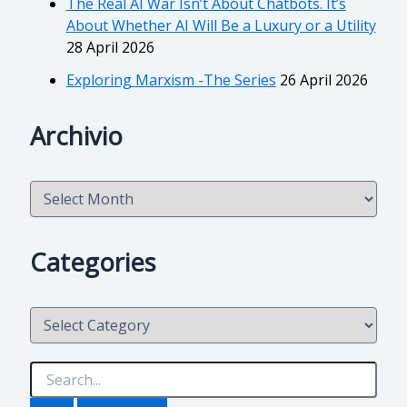
The Real AI War Isn’t About Chatbots. It’s
About Whether AI Will Be a Luxury or a Utility
28 April 2026
Exploring Marxism -The Series
26 April 2026
Archivio
A
r
c
h
Categories
i
v
i
C
o
a
t
e
S
g
e
o
a