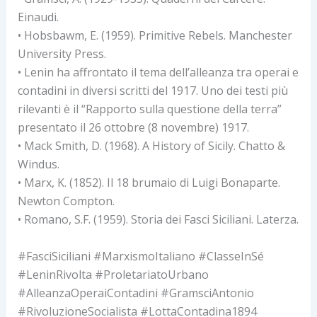
Einaudi.
• Hobsbawm, E. (1959). Primitive Rebels. Manchester
University Press.
• Lenin ha affrontato il tema dell’alleanza tra operai e
contadini in diversi scritti del 1917. Uno dei testi più
rilevanti è il “Rapporto sulla questione della terra”
presentato il 26 ottobre (8 novembre) 1917.
• Mack Smith, D. (1968). A History of Sicily. Chatto &
Windus.
• Marx, K. (1852). Il 18 brumaio di Luigi Bonaparte.
Newton Compton.
• Romano, S.F. (1959). Storia dei Fasci Siciliani. Laterza.
#FasciSiciliani #MarxismoItaliano #ClasseInSé
#LeninRivolta #ProletariatoUrbano
#AlleanzaOperaiContadini #GramsciAntonio
#RivoluzioneSocialista #LottaContadina1894