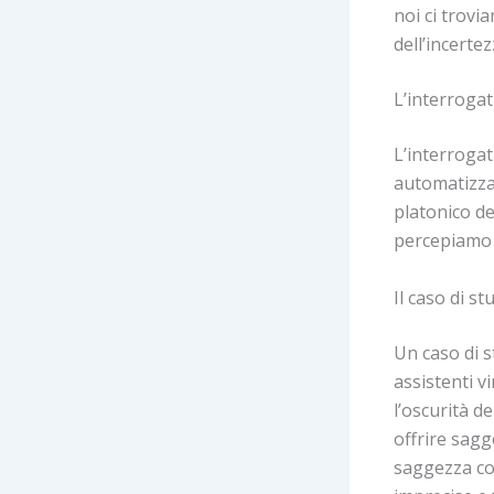
noi ci trovi
dell’incertez
L’interrogati
L’interrogat
automatizzat
platonico d
percepiamo a
Il caso di st
Un caso di s
assistenti v
l’oscurità d
offrire sagg
saggezza con