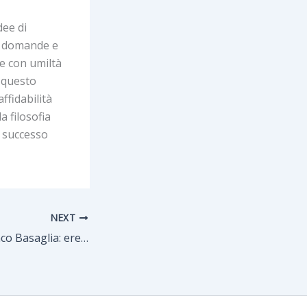
dee di
re domande e
e con umiltà
n questo
affidabilità
a filosofia
n successo
NEXT
Riflessioni su Franco Basaglia: eredità, critiche e sfide nella salute mentale