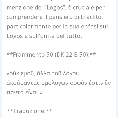
menzione del “Logos”, è cruciale per
comprendere il pensiero di Eraclito,
particolarmente per la sua enfasi sul
Logos e sull’unità del tutto.
**Frammento 50 (DK 22 B 50):**
«οὐκ ἐμοῦ, ἀλλὰ τοῦ λόγου
ἀκούσαντας ὁμολογεῖν σοφόν ἐστιν ἓν
πάντα εἶναι.»
**Traduzione:**