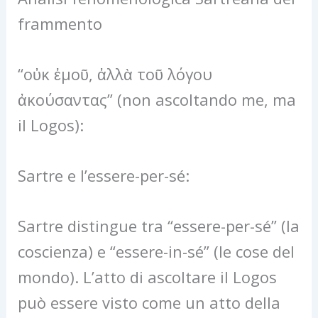
frammento
“οὐκ ἐμοῦ, ἀλλὰ τοῦ λόγου
ἀκούσαντας” (non ascoltando me, ma
il Logos):
Sartre e l’essere-per-sé:
Sartre distingue tra “essere-per-sé” (la
coscienza) e “essere-in-sé” (le cose del
mondo). L’atto di ascoltare il Logos
può essere visto come un atto della