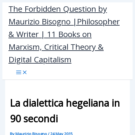
Skip
The Forbidden Question by
to
Maurizio Bisogno |Philosopher
content
& Writer | 11 Books on
Marxism, Critical Theory &
Digital Capitalism
La dialettica hegeliana in
90 secondi
By
Maurizio Bisogno
/
24 May 2015